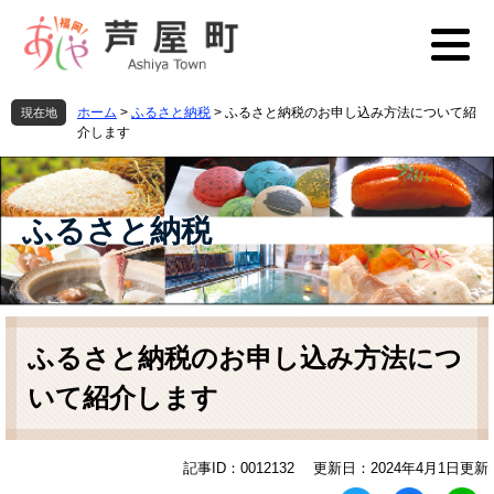
ペ
メ
ー
ニ
ジ
ュ
の
ー
先
を
ホーム
>
ふるさと納税
>
ふるさと納税のお申し込み方法について紹
現在地
頭
飛
介します
で
ば
す
し
。
て
本
ふるさと納税
文
へ
本
文
ふるさと納税のお申し込み方法につ
いて紹介します
記事ID：0012132
更新日：2024年4月1日更新