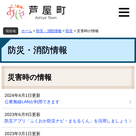
ペ
メ
ー
ニ
ジ
ュ
の
ー
先
を
ホーム
>
防災・消防情報
>
防災
>
災害時の情報
現在地
頭
飛
で
ば
す
し
防災・消防情報
。
て
本
文
本
へ
文
災害時の情報
2024年4月1日更新
公衆無線LANが利用できます
2023年6月9日更新
防災アプリ「ふくおか防災ナビ・まもるくん」を活用しましょう
2023年3月1日更新