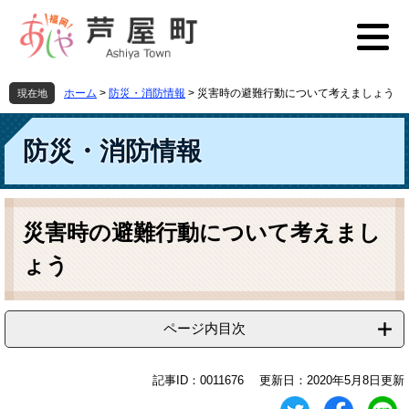
ペ
メ
ー
ニ
ジ
ュ
の
ー
先
を
ホーム
>
防災・消防情報
>
災害時の避難行動について考えましょう
現在地
頭
飛
で
ば
す
し
防災・消防情報
。
て
本
文
本
へ
文
災害時の避難行動について考えまし
ょう
ページ内目次
記事ID：0011676
更新日：2020年5月8日更新