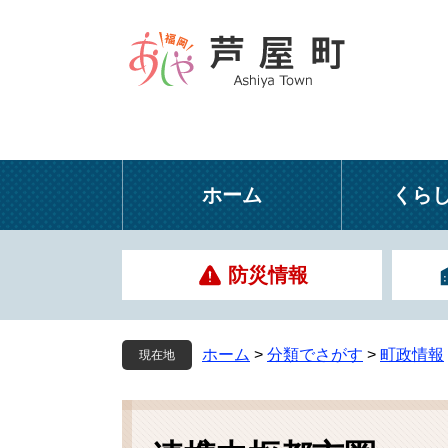
ペ
メ
ー
ニ
ジ
ュ
の
ー
先
を
頭
飛
で
ば
す
し
ホーム
くら
。
て
本
文
防災情報
へ
ホーム
>
分類でさがす
>
町政情報
現在地
本
文