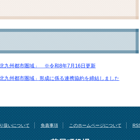
ム
検
索
北九州都市圏域」 ※令和8年7月16日更新
北九州都市圏域」形成に係る連携協約を締結しました
り扱いについて
免責事項
このホームページについて
R