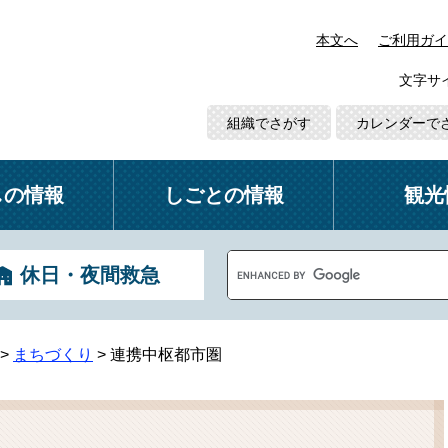
本文へ
ご利用ガイ
文字サ
組織でさがす
カレンダーで
しの情報
しごとの情報
観光
G
休日・夜間救急
o
o
g
l
>
まちづくり
>
連携中枢都市圏
e
カ
ス
タ