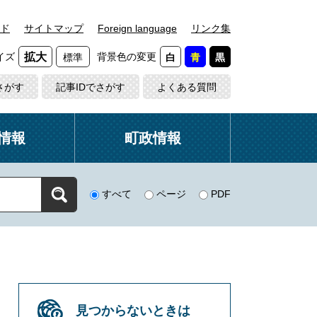
ド
サイトマップ
Foreign language
リンク集
イズ
背景色の変更
拡大
標準
白
青
黒
さがす
記事IDでさがす
よくある質問
情報
町政情報
すべて
ページ
PDF
見つからないときは