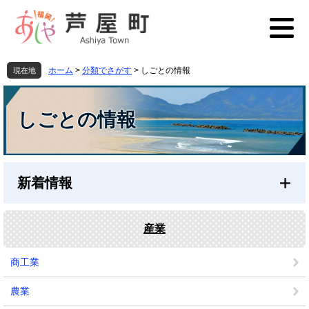
ペ
メ
ー
ニ
ジ
ュ
の
ー
先
を
ホーム
>
分類でさがす
>
しごとの情報
現在地
頭
飛
本
で
ば
文
す
し
しごとの情報
。
て
本
文
へ
新着情報
産業
商工業
農業