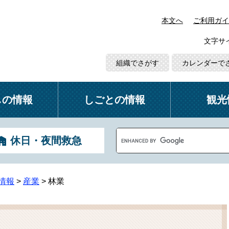
本文へ
ご利用ガイ
文字サ
組織でさがす
カレンダーで
しの情報
しごとの情報
観光
G
休日・夜間救急
o
o
g
l
情報
>
産業
>
林業
e
カ
ス
タ