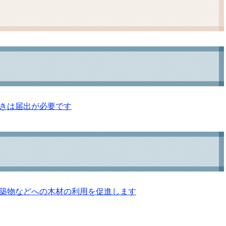
ム
検
索
きは届出が必要です
築物などへの木材の利用を促進します