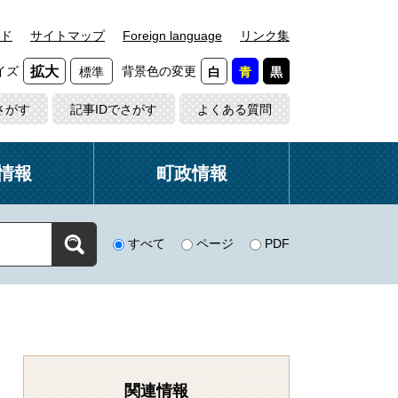
ド
サイトマップ
Foreign language
リンク集
イズ
背景色の変更
拡大
標準
白
青
黒
さがす
記事IDでさがす
よくある質問
情報
町政情報
すべて
ページ
PDF
関連情報