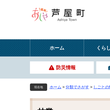
ペ
メ
ー
ニ
ジ
ュ
の
ー
先
を
頭
飛
で
ば
す
し
ホーム
くら
。
て
本
文
防災情報
へ
ホーム
>
分類でさがす
>
しごとの
現在地
本
文