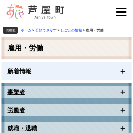
ペ
メ
ー
ニ
ジ
ュ
の
ー
先
を
ホーム
>
分類でさがす
>
しごとの情報
>
雇用・労働
現在地
頭
飛
本
で
ば
文
す
し
雇用・労働
。
て
本
文
新着情報
へ
事業者
労働者
就職・退職