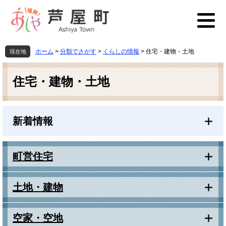
ペ
メ
ー
ニ
ジ
ュ
の
ー
先
を
ホーム
>
分類でさがす
>
くらしの情報
>
住宅・建物・土地
現在地
頭
飛
本
で
ば
文
す
し
住宅・建物・土地
。
て
本
文
新着情報
へ
町営住宅
土地・建物
空家・空地