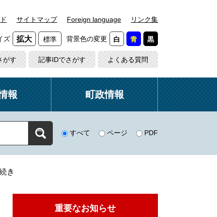
ド
サイトマップ
Foreign language
リンク集
イズ
背景色の変更
拡大
標準
白
青
黒
さがす
記事IDでさがす
よくある質問
情報
町政情報
すべて
ページ
PDF
続き
重要なお知らせ