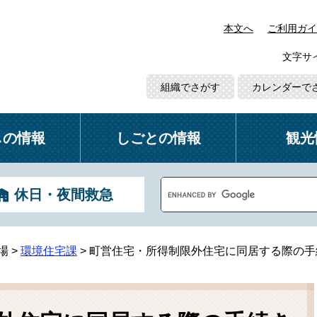
本文へ
ご利用ガイ
文字サ
組織でさがす
カレンダーで
しの情報
しごとの情報
観光
G
休日・夜間救急
o
o
g
l
場
>
環境住宅課
>
町営住宅・所得制限外住宅に同居する際の手
e
カ
ス
タ