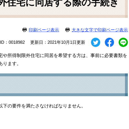
外住宅に同居する際の手続き
ム
検
索
印刷ページ表示
大きな文字で印刷ページ表示
D：0018982
更新日：2021年10月1日更新
宅や所得制限外住宅に同居を希望する方は、事前に必要書類を
あります。
以下の要件を満たさなければなりません。