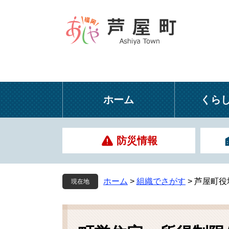
ペ
メ
ー
ニ
ジ
ュ
の
ー
先
を
頭
飛
で
ば
す
し
ホーム
くら
。
て
本
文
防災情報
へ
ホーム
>
組織でさがす
>
芦屋町役
現在地
本
文