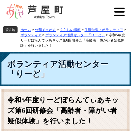
ペ
メ
ー
ニ
ジ
ュ
の
ー
先
を
ホーム
>
分類でさがす
>
くらしの情報
>
生涯学習・ボランティア
>
現在地
頭
飛
ボランティア
>
ボランティア活動センター「りーど」
>
令和5年度
で
ば
りーどぼらんてぃあキッズ第6回研修会「高齢者・障がい者疑似体
す
し
験」を行いました！
。
て
本
ボランティア活動センター
文
へ
「りーど」
本
文
令和5年度りーどぼらんてぃあキッ
ズ第6回研修会「高齢者・障がい者
疑似体験」を行いました！