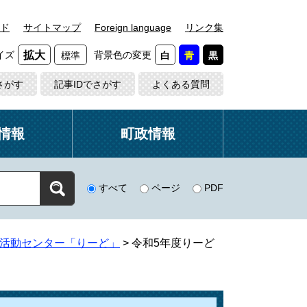
ド
サイトマップ
Foreign language
リンク集
イズ
背景色の変更
拡大
標準
白
青
黒
さがす
記事IDでさがす
よくある質問
情報
町政情報
すべて
ページ
PDF
活動センター「りーど」
>
令和5年度りーど