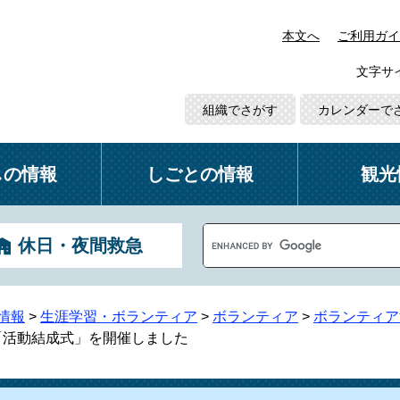
本文へ
ご利用ガイ
文字サ
組織でさがす
カレンダーで
しの情報
しごとの情報
観光
G
休日・夜間救急
o
o
g
l
情報
>
生涯学習・ボランティア
>
ボランティア
>
ボランティア
e
「活動結成式」を開催しました
カ
ス
タ