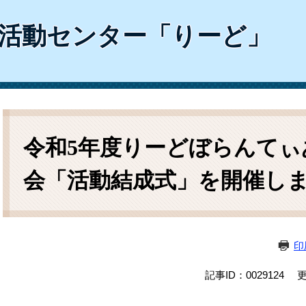
ム
検
活動センター「りーど」
索
本
文
令和5年度りーどぼらんてぃ
会「活動結成式」を開催し
印
記事ID：0029124
更