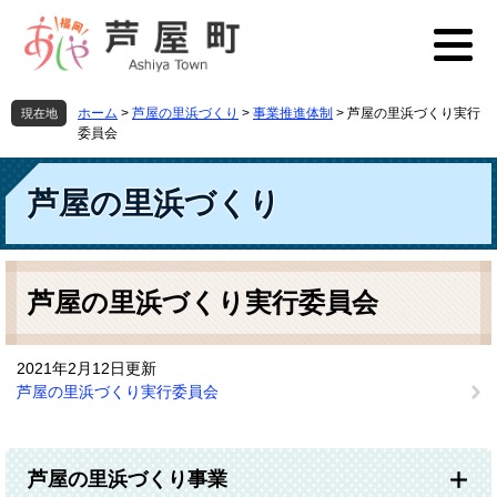
ペ
メ
ー
ニ
ジ
ュ
の
ー
先
を
ホーム
>
芦屋の里浜づくり
>
事業推進体制
>
芦屋の里浜づくり実行
現在地
頭
飛
委員会
で
ば
す
し
芦屋の里浜づくり
。
て
本
文
へ
本
文
芦屋の里浜づくり実行委員会
2021年2月12日更新
芦屋の里浜づくり実行委員会
芦屋の里浜づくり事業