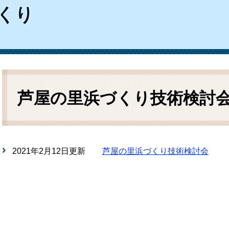
ム
くり
検
索
本
文
芦屋の里浜づくり技術検討
2021年2月12日更新
芦屋の里浜づくり技術検討会