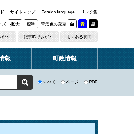
ド
サイトマップ
Foreign language
リンク集
イズ
背景色の変更
拡大
標準
白
青
黒
さがす
記事IDでさがす
よくある質問
情報
町政情報
すべて
ページ
PDF