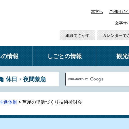
本文へ
ご利用ガイ
文字サ
組織でさがす
カレンダーで
しの情報
しごとの情報
観光
G
休日・夜間救急
o
o
g
l
推進体制
>
芦屋の里浜づくり技術検討会
e
カ
ス
タ