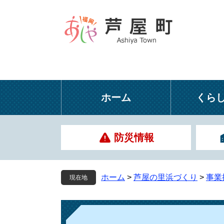
ペ
メ
ー
ニ
ジ
ュ
の
ー
先
を
頭
飛
で
ば
す
し
ホーム
くら
。
て
本
文
防災情報
へ
ホーム
>
芦屋の里浜づくり
>
事業
現在地