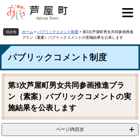
ペ
メ
ー
ニ
ジ
ュ
の
ー
先
を
ホーム
>
パブリックコメント制度
>
第3次芦屋町男女共同参画推進
現在地
頭
飛
プラン（素案）パブリックコメントの実施結果を公表します
で
ば
す
し
パブリックコメント制度
。
て
本
文
へ
本
文
第3次芦屋町男女共同参画推進プラ
ン（素案）パブリックコメントの実
施結果を公表します
ページ内目次