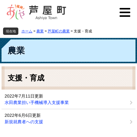
ペ
メ
ー
ニ
ジ
ュ
の
ー
先
を
ホーム
>
農業
>
芦屋町の農業
>
支援・育成
現在地
頭
飛
で
ば
す
し
農業
。
て
本
文
本
へ
文
支援・育成
2022年7月11日更新
水田農業担い手機械導入支援事業
2022年6月6日更新
新規就農者への支援