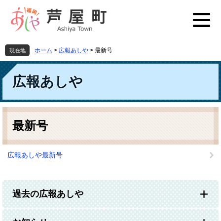
ペ
メ
ー
ニ
ジ
ュ
の
ー
先
を
ホーム
>
広報あしや
>
最新号
現在地
頭
飛
で
ば
す
し
広報あしや
。
て
本
文
本
へ
文
最新号
広報あしや最新号
過去の広報あしや