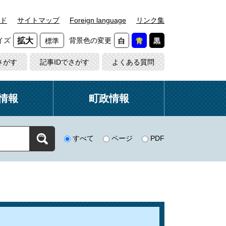
ド
サイトマップ
Foreign language
リンク集
イズ
背景色の変更
拡大
標準
白
青
黒
さがす
記事IDでさがす
よくある質問
情報
町政情報
すべて
ページ
PDF