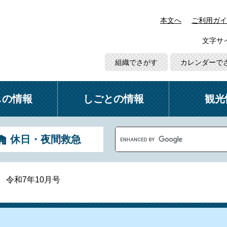
本文へ
ご利用ガイ
文字サ
組織でさがす
カレンダーで
しの情報
しごとの情報
観光
G
休日・夜間救急
o
o
g
l
 令和7年10月号
e
カ
ス
タ