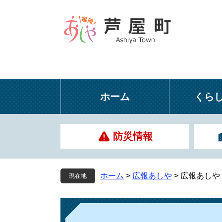
ペ
メ
ー
ニ
ジ
ュ
の
ー
先
を
頭
飛
で
ば
す
し
ホーム
くら
。
て
本
文
防災情報
へ
ホーム
>
広報あしや
>
広報あしや
現在地