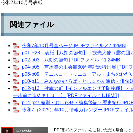
令和7年10月号表紙
関連ファイル
令和7年10月号全ページ [PDFファイル／7.42MB]
p01-P28 表紙【八朔の節句】・観光大使（露の団四郎
p02-p03 八朔の節句 [PDFファイル／1.24MB]
p04-p05 芦屋釜の里会館30周年記念特別展 [PDFフ
p06-p09 テニスコートリニューアル・まちのわだい [
p10-p11 みんなのひろば・としょかん通信・俳句短歌
p12-p13 健幸の町【インフルエンザ予防接種】
一歩前に進めましょう】 [PDFファイル／1.18MB]
p14-p27 差別・おしらせ・編集後記・歴史紀行 [PDF
令和7（2025）年10月情報カレンダー [PDFファイル／
PDF形式のファイルをご覧いただく場合には、Ad