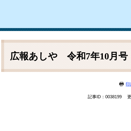
ム
検
索
本
文
広報あしや 令和7年10月号
印
記事ID：0038199
更