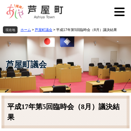
ペ
メ
ー
ニ
ジ
ュ
の
ー
先
を
ホーム
>
芦屋町議会
>
平成17年第5回臨時会（8月）議決結果
現在地
頭
飛
で
ば
す
し
。
て
本
芦屋町議会
文
へ
本
文
平成17年第5回臨時会（8月）議決結
果