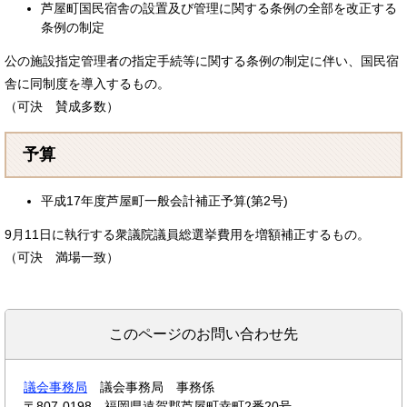
芦屋町国民宿舎の設置及び管理に関する条例の全部を改正する
条例の制定
公の施設指定管理者の指定手続等に関する条例の制定に伴い、国民宿
舎に同制度を導入するもの。
（可決 賛成多数）
予算
平成17年度芦屋町一般会計補正予算(第2号)
9月11日に執行する衆議院議員総選挙費用を増額補正するもの。
（可決 満場一致）
このページのお問い合わせ先
議会事務局
議会事務局 事務係
〒807-0198
福岡県遠賀郡芦屋町幸町2番20号