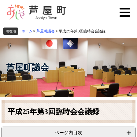
ペ
メ
ー
ニ
ジ
ュ
の
ー
先
を
ホーム
>
芦屋町議会
>
平成25年第3回臨時会会議録
現在地
頭
飛
で
ば
す
し
。
て
本
芦屋町議会
文
へ
本
文
平成25年第3回臨時会会議録
ページ内目次