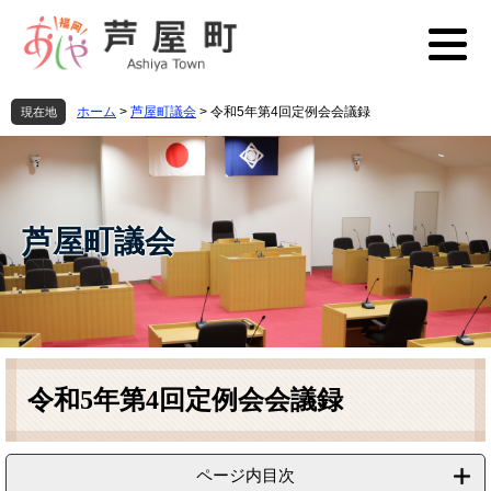
ペ
メ
ー
ニ
ジ
ュ
の
ー
先
を
ホーム
>
芦屋町議会
>
令和5年第4回定例会会議録
現在地
頭
飛
で
ば
す
し
。
て
本
芦屋町議会
文
へ
本
文
令和5年第4回定例会会議録
ページ内目次