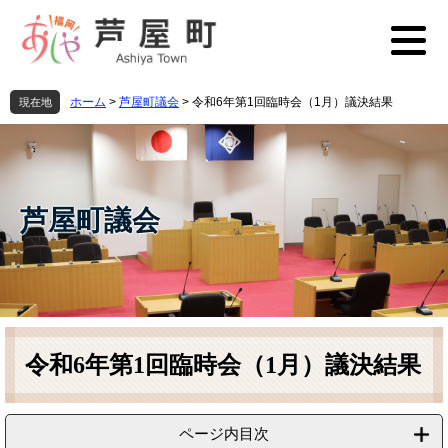
ペ
メ
ー
ニ
ジ
ュ
の
ー
先
を
ホーム
>
芦屋町議会
>
令和6年第1回臨時会（1月）議決結果
現在地
頭
飛
で
ば
す
し
。
て
本
芦屋町議会
文
へ
本
文
令和6年第1回臨時会（1月）議決結果
ページ内目次