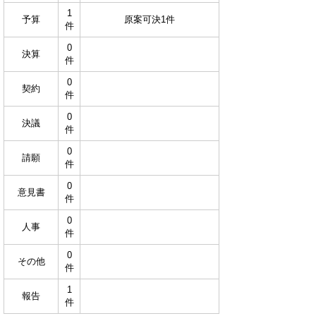
1
予算
原案可決1件
件
0
決算
件
0
契約
件
0
決議
件
0
請願
件
0
意見書
件
0
人事
件
0
その他
件
1
報告
件