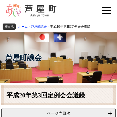
ペ
メ
ー
ニ
ジ
ュ
の
ー
先
を
ホーム
>
芦屋町議会
>
平成20年第3回定例会会議録
現在地
頭
飛
で
ば
す
し
。
て
本
芦屋町議会
文
へ
本
文
平成20年第3回定例会会議録
ページ内目次