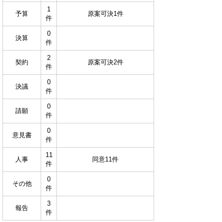
1
予算
原案可決1件
件
0
決算
件
2
契約
原案可決2件
件
0
決議
件
0
請願
件
0
意見書
件
11
人事
同意11件
件
0
その他
件
3
報告
件