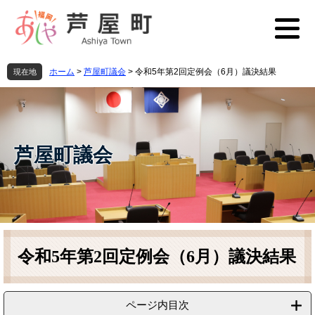
ペ
メ
ー
ニ
ジ
ュ
の
ー
先
を
ホーム
>
芦屋町議会
>
令和5年第2回定例会（6月）議決結果
現在地
頭
飛
で
ば
す
し
。
て
本
芦屋町議会
文
へ
本
文
令和5年第2回定例会（6月）議決結果
ページ内目次