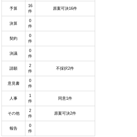
16
予算
原案可決16件
件
0
決算
件
0
契約
件
0
決議
件
2
請願
不採択2件
件
0
意見書
件
1
人事
同意1件
件
2
その他
原案可決2件
件
0
報告
件