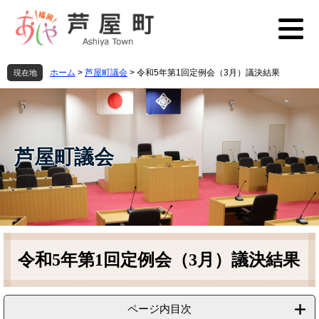
ペ
メ
ー
ニ
ジ
ュ
の
ー
先
を
ホーム
>
芦屋町議会
>
令和5年第1回定例会（3月）議決結果
現在地
頭
飛
で
ば
す
し
。
て
本
芦屋町議会
文
へ
本
文
令和5年第1回定例会（3月）議決結果
ページ内目次