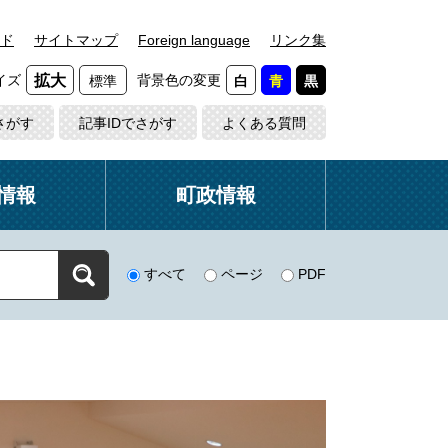
ド
サイトマップ
Foreign language
リンク集
イズ
背景色の変更
拡大
標準
白
青
黒
さがす
記事IDでさがす
よくある質問
情報
町政情報
すべて
ページ
PDF