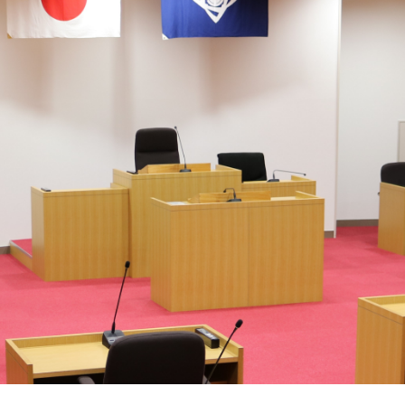
ム
検
索