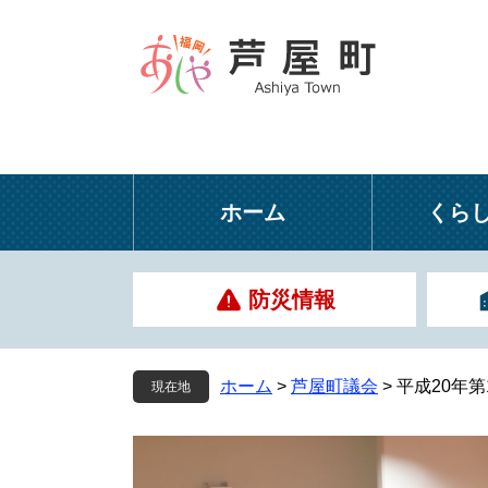
ペ
メ
ー
ニ
ジ
ュ
の
ー
先
を
頭
飛
で
ば
す
し
ホーム
くら
。
て
本
文
防災情報
へ
ホーム
>
芦屋町議会
>
平成20年
現在地