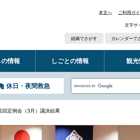
本文へ
ご利用ガイ
文字サ
組織でさがす
カレンダーで
しの情報
しごとの情報
観光
G
休日・夜間救急
o
o
g
l
第1回定例会（3月）議決結果
e
カ
ス
タ