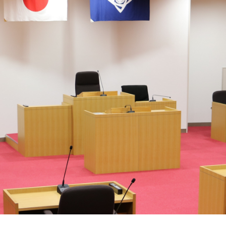
ム
検
索