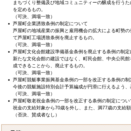
まちづくり整備及び地域コミュニティーの醸成を行うた
を定めるもの。
（可決、満場一致）
芦屋町企業誘致条例の制定について
芦屋町の地域産業の振興と雇用機会の拡大による町勢の
て芦屋町工場誘致条例を廃止するもの。
（可決、満場一致）
芦屋町文化会館建設準備基金条例を廃止する条例の制定
新たな文化会館の建設ではなく、町民会館、中央公民館
成できることから、廃止するもの。
（可決、満場一致）
芦屋町競艇事業振興基金条例の一部を改正する条例の制
今後の競艇施設特別会計予算編成が円滑に行えるよう、
（可決、満場一致）
芦屋町敬老祝金条例の一部を改正する条例の制定につい
祝金の支給対象から70歳を外し、また、満77歳の支給額
（否決、賛成者なし）