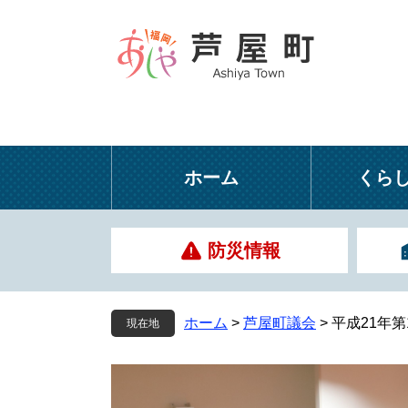
ペ
メ
ー
ニ
ジ
ュ
の
ー
先
を
頭
飛
で
ば
す
し
ホーム
くら
。
て
本
文
防災情報
へ
ホーム
>
芦屋町議会
>
平成21年
現在地