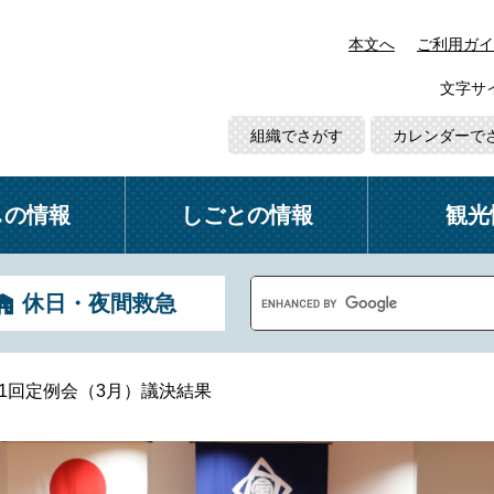
本文へ
ご利用ガイ
文字サ
組織でさがす
カレンダーで
しの情報
しごとの情報
観光
G
休日・夜間救急
o
o
g
l
第1回定例会（3月）議決結果
e
カ
ス
タ