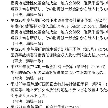
産炭地域活性化基金助成金、地方交付税、退職手当債の
退職手当を増額し、その財源は一般会計から繰入れるも
（可決、満場一致）
平成20年度芦屋町公共下水道事業会計補正予算（第2号
年度内の所要額が歳入歳出ともほぼ確定したので、最終
産炭地域活性化基金助成金、地方交付税、退職手当債の
退職手当を増額し、その財源は一般会計から繰入れるも
（可決、満場一致）
平成20年度芦屋町病院事業会計補正予算（第3号）につ
医療事故損害賠償責任保険金収入及び示談金支払いのた
（可決、満場一致）
平成20年度芦屋町一般会計補正予算（第6号）について
生活防衛のための緊急対策事業について追加するもの。
（可決、満場一致）
平成20年度芦屋町国民宿舎特別会計補正予算（第2号）
客室等に地上デジタル放送対応型のテレビを設置するた
部を繰り入れるもの。
（可決、満場一致）
平成21年度芦屋町一般会計予算について