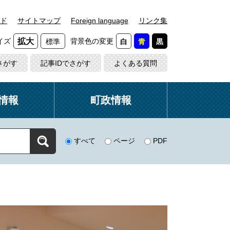
ド
サイトマップ
Foreign language
リンク集
イズ
背景色の変更
拡大
標準
白
青
黒
さがす
記事IDでさがす
よくある質問
情報
町政情報
すべて
ページ
PDF