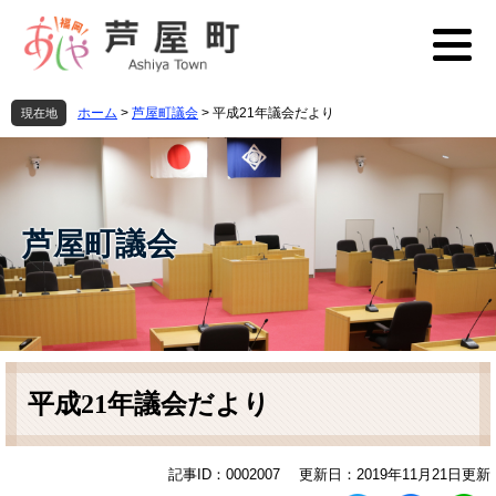
ペ
メ
ー
ニ
ジ
ュ
の
ー
先
を
ホーム
>
芦屋町議会
>
平成21年議会だより
現在地
頭
飛
で
ば
す
し
。
て
本
芦屋町議会
文
へ
本
文
平成21年議会だより
記事ID：0002007
更新日：2019年11月21日更新