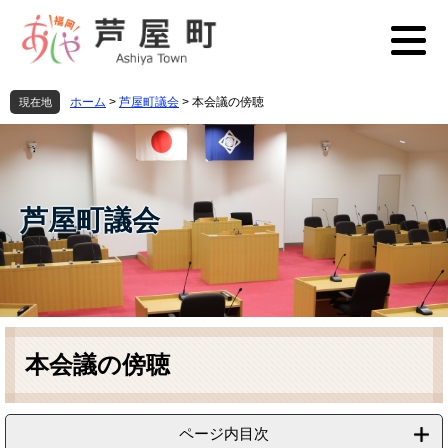
ペ
メ
ー
ニ
ジ
ュ
の
ー
先
を
ホーム
>
芦屋町議会
>
本会議の傍聴
現在地
頭
飛
で
ば
す
し
。
て
本
芦屋町議会
文
へ
本
文
本会議の傍聴
ページ内目次