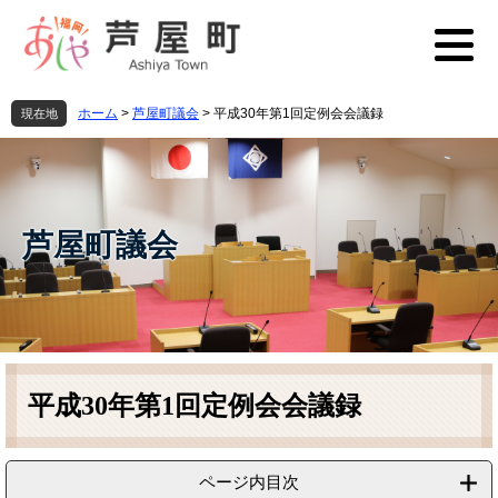
ペ
メ
ー
ニ
ジ
ュ
の
ー
先
を
ホーム
>
芦屋町議会
>
平成30年第1回定例会会議録
現在地
頭
飛
で
ば
す
し
。
て
本
芦屋町議会
文
へ
本
文
平成30年第1回定例会会議録
ページ内目次