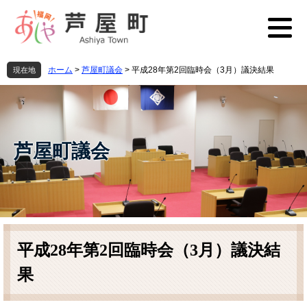
ペ
メ
ー
ニ
ジ
ュ
の
ー
先
を
ホーム
>
芦屋町議会
>
平成28年第2回臨時会（3月）議決結果
現在地
頭
飛
で
ば
す
し
。
て
本
芦屋町議会
文
へ
本
文
平成28年第2回臨時会（3月）議決結
果