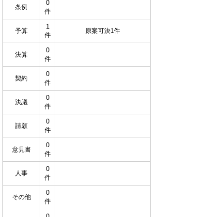
0
条例
件
1
予算
原案可決1件
件
0
決算
件
0
契約
件
0
決議
件
0
請願
件
0
意見書
件
0
人事
件
0
その他
件
0