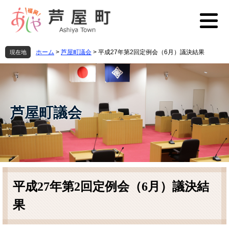
ペ
メ
ー
ニ
ジ
ュ
の
ー
先
を
ホーム
>
芦屋町議会
>
平成27年第2回定例会（6月）議決結果
現在地
頭
飛
で
ば
す
し
。
て
本
芦屋町議会
文
へ
本
文
平成27年第2回定例会（6月）議決結
果