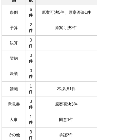
6
条例
原案可決5件、原案否決1件
件
2
予算
原案可決2件
件
0
決算
件
0
契約
件
0
決議
件
1
請願
不採択1件
件
3
意見書
原案否決3件
件
1
人事
同意1件
件
3
その他
承認3件
件