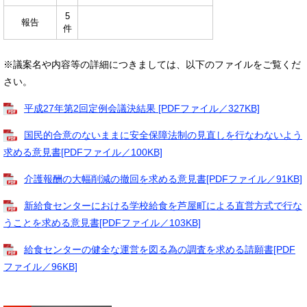
5
報告
件
※議案名や内容等の詳細につきましては、以下のファイルをご覧くだ
さい。
平成27年第2回定例会議決結果 [PDFファイル／327KB]
国民的合意のないままに安全保障法制の見直しを行なわないよう
求める意見書[PDFファイル／100KB]
介護報酬の大幅削減の撤回を求める意見書[PDFファイル／91KB]
新給食センターにおける学校給食を芦屋町による直営方式で行な
うことを求める意見書[PDFファイル／103KB]
給食センターの健全な運営を図る為の調査を求める請願書[PDF
ファイル／96KB]