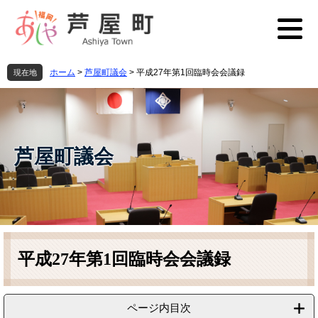
ペ
メ
ー
ニ
ジ
ュ
の
ー
先
を
ホーム
>
芦屋町議会
>
平成27年第1回臨時会会議録
現在地
頭
飛
で
ば
す
し
。
て
本
芦屋町議会
文
へ
本
文
平成27年第1回臨時会会議録
ページ内目次