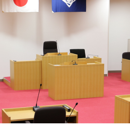
ム
検
索