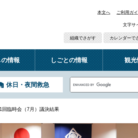
本文へ
ご利用ガイ
文字サ
組織でさがす
カレンダーで
しの情報
しごとの情報
観光
G
休日・夜間救急
o
o
g
l
第1回臨時会（7月）議決結果
e
カ
ス
タ