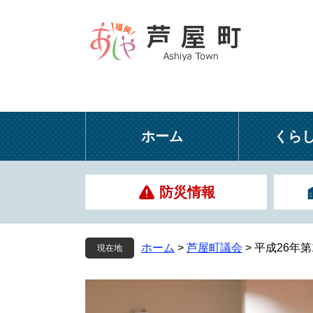
ペ
メ
ー
ニ
ジ
ュ
の
ー
先
を
頭
飛
で
ば
す
し
ホーム
くら
。
て
本
文
防災情報
へ
ホーム
>
芦屋町議会
>
平成26年
現在地