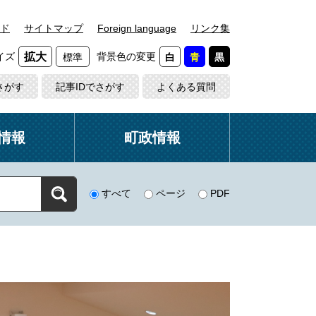
ド
サイトマップ
Foreign language
リンク集
イズ
背景色の変更
拡大
標準
白
青
黒
さがす
記事IDでさがす
よくある質問
情報
町政情報
すべて
ページ
PDF