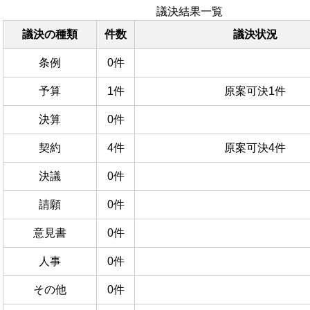
議決結果一覧
議決の種類
件数
議決状況
条例
0件
予算
1件
原案可決1件
決算
0件
契約
4件
原案可決4件
決議
0件
請願
0件
意見書
0件
人事
0件
その他
0件