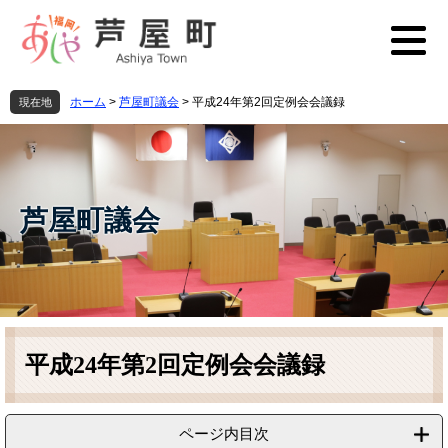
ペ
メ
ー
ニ
ジ
ュ
の
ー
先
を
ホーム
>
芦屋町議会
>
平成24年第2回定例会会議録
現在地
頭
飛
で
ば
す
し
。
て
本
芦屋町議会
文
へ
本
文
平成24年第2回定例会会議録
ページ内目次