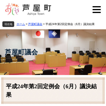
ペ
メ
ー
ニ
ジ
ュ
の
ー
先
を
ホーム
>
芦屋町議会
>
平成24年第2回定例会（6月）議決結果
現在地
頭
飛
で
ば
す
し
。
て
本
芦屋町議会
文
へ
本
文
平成24年第2回定例会（6月）議決結
果