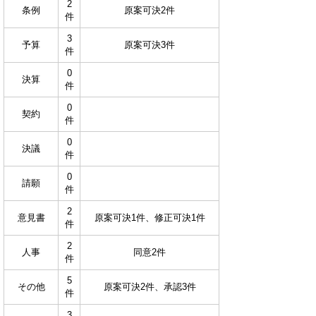
2
条例
原案可決2件
件
3
予算
原案可決3件
件
0
決算
件
0
契約
件
0
決議
件
0
請願
件
2
意見書
原案可決1件、修正可決1件
件
2
人事
同意2件
件
5
その他
原案可決2件、承認3件
件
3