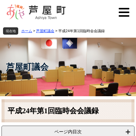
ペ
メ
ー
ニ
ジ
ュ
の
ー
先
を
ホーム
>
芦屋町議会
>
平成24年第1回臨時会会議録
現在地
頭
飛
で
ば
す
し
。
て
本
芦屋町議会
文
へ
本
文
平成24年第1回臨時会会議録
ページ内目次