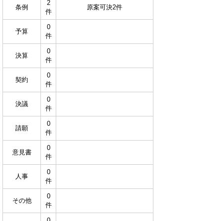
2
条例
原案可決2件
件
0
予算
件
0
決算
件
0
契約
件
0
決議
件
0
請願
件
0
意見書
件
0
人事
件
0
その他
件
0