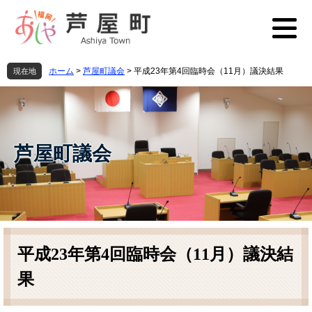
ペ
メ
ー
ニ
ジ
ュ
の
ー
先
を
ホーム
>
芦屋町議会
>
平成23年第4回臨時会（11月）議決結果
現在地
頭
飛
で
ば
す
し
。
て
本
芦屋町議会
文
へ
本
文
平成23年第4回臨時会（11月）議決結
果