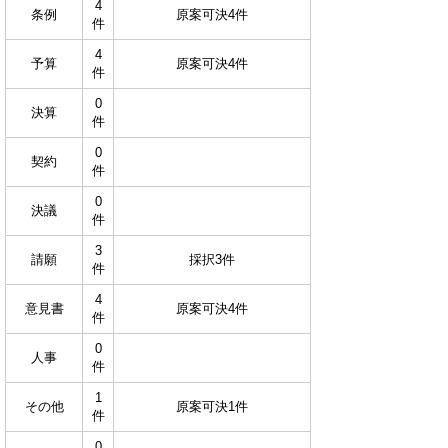
4
条例
原案可決4件
件
4
予算
原案可決4件
件
0
決算
件
0
契約
件
0
決議
件
3
請願
採択3件
件
4
意見書
原案可決4件
件
0
人事
件
1
その他
原案可決1件
件
0