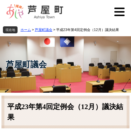
ペ
メ
ー
ニ
ジ
ュ
の
ー
先
を
ホーム
>
芦屋町議会
>
平成23年第4回定例会（12月）議決結果
現在地
頭
飛
で
ば
す
し
。
て
本
芦屋町議会
文
へ
本
文
平成23年第4回定例会（12月）議決結
果