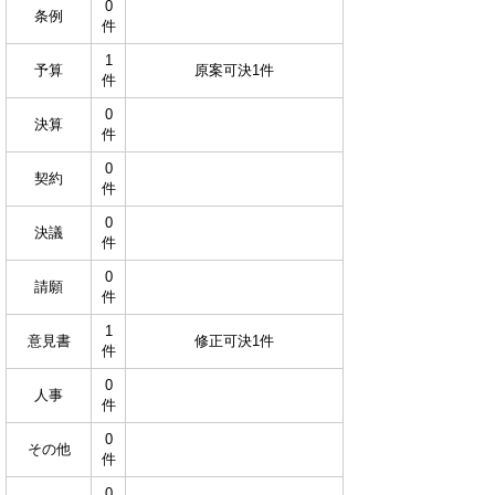
0
条例
件
1
予算
原案可決1件
件
0
決算
件
0
契約
件
0
決議
件
0
請願
件
1
意見書
修正可決1件
件
0
人事
件
0
その他
件
0