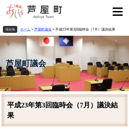
ペ
メ
ー
ニ
ジ
ュ
の
ー
先
を
ホーム
>
芦屋町議会
>
平成23年第3回臨時会（7月）議決結果
現在地
頭
飛
で
ば
す
し
。
て
本
芦屋町議会
文
へ
本
文
平成23年第3回臨時会（7月）議決結
果