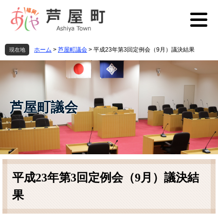
ペ
メ
ー
ニ
ジ
ュ
の
ー
先
を
ホーム
>
芦屋町議会
>
平成23年第3回定例会（9月）議決結果
現在地
頭
飛
で
ば
す
し
。
て
本
芦屋町議会
文
へ
本
文
平成23年第3回定例会（9月）議決結
果