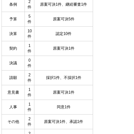
2
条例
原案可決1件、継続審査1件
件
5
予算
原案可決5件
件
10
決算
認定10件
件
1
契約
原案可決1件
件
0
決議
件
2
請願
採択1件、不採択1件
件
1
意見書
原案可決1件
件
1
人事
同意1件
件
2
その他
原案可決1件、承認1件
件
2