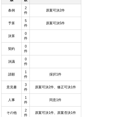
2
条例
原案可決2件
件
5
予算
原案可決5件
件
0
決算
件
0
契約
件
0
決議
件
1
請願
採択1件
件
3
意見書
原案可決2件、修正可決1件
件
1
人事
同意1件
件
2
その他
原案可決1件、原案否決1件
件