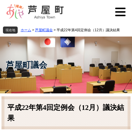
ペ
メ
ー
ニ
ジ
ュ
の
ー
先
を
ホーム
>
芦屋町議会
>
平成22年第4回定例会（12月）議決結果
現在地
頭
飛
で
ば
す
し
。
て
本
芦屋町議会
文
へ
本
文
平成22年第4回定例会（12月）議決結
果