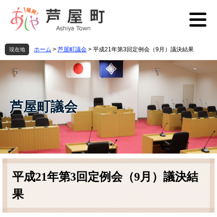
ペ
メ
ー
ニ
ジ
ュ
の
ー
先
を
ホーム
>
芦屋町議会
>
平成21年第3回定例会（9月）議決結果
現在地
頭
飛
で
ば
す
し
。
て
本
芦屋町議会
文
へ
本
文
平成21年第3回定例会（9月）議決結
果