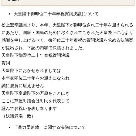
天皇陛下御即位二十年奉祝賀詞決議について
松上宏幸議員より、本年、天皇陛下が御即位され二十年を迎えられる
にあたり、国家・国民のために尽くされてこられた天皇陛下に心より
感謝を申し上げるべく、御即位二十年奉祝の賀詞決議を求める決議案
が提出され、下記の内容で決議されました。
天皇陛下御即位二十年奉祝賀詞決議
賀詞
天皇陛下におかせられましては
本年御即位二十年をお迎えになられ
誠に慶賀に堪えません
天皇陛下皇后陛下の万歳をことほぎ
ここに芦屋町議会は町民を代表して
謹んでお祝いを表し奉ります
（決議満場一致）
「暴力団追放」に関する決議について