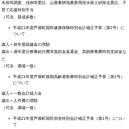
木損等調査、伐倒等委託、山鹿裏耕地農業用排水路土砂除去委託、子
育て応援特別手当
（可決、賛成多数）
平成21年度芦屋町国民健康保険特別会計補正予算（第2号）に
ついて
歳入＝前年度繰越金の増額
歳出＝過年度分療養給付費等負担金返還金、高額療養費特別支給金な
ど
（可決、満場一致）
平成21年度芦屋町後期高齢者医療特別会計補正予算（第1号）
について
歳入＝一般会計繰入金
歳出＝人件費の増額
（可決、満場一致）
平成21年度芦屋町国民宿舎特別会計補正予算（第1号）につい
て