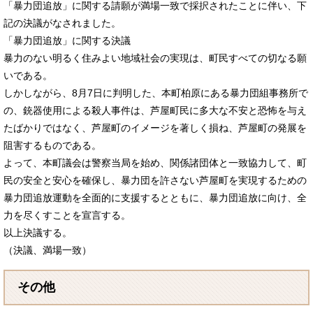
「暴力団追放」に関する請願が満場一致で採択されたことに伴い、下
記の決議がなされました。
「暴力団追放」に関する決議
暴力のない明るく住みよい地域社会の実現は、町民すべての切なる願
いである。
しかしながら、8月7日に判明した、本町柏原にある暴力団組事務所で
の、銃器使用による殺人事件は、芦屋町民に多大な不安と恐怖を与え
たばかりではなく、芦屋町のイメージを著しく損ね、芦屋町の発展を
阻害するものである。
よって、本町議会は警察当局を始め、関係諸団体と一致協力して、町
民の安全と安心を確保し、暴力団を許さない芦屋町を実現するための
暴力団追放運動を全面的に支援するとともに、暴力団追放に向け、全
力を尽くすことを宣言する。
以上決議する。
（決議、満場一致）
その他