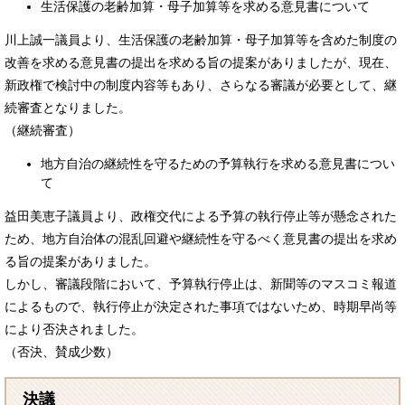
生活保護の老齢加算・母子加算等を求める意見書について
川上誠一議員より、生活保護の老齢加算・母子加算等を含めた制度の
改善を求める意見書の提出を求める旨の提案がありましたが、現在、
新政権で検討中の制度内容等もあり、さらなる審議が必要として、継
続審査となりました。
（継続審査）
地方自治の継続性を守るための予算執行を求める意見書につい
て
益田美恵子議員より、政権交代による予算の執行停止等が懸念された
ため、地方自治体の混乱回避や継続性を守るべく意見書の提出を求め
る旨の提案がありました。
しかし、審議段階において、予算執行停止は、新聞等のマスコミ報道
によるもので、執行停止が決定された事項ではないため、時期早尚等
により否決されました。
（否決、賛成少数）
決議