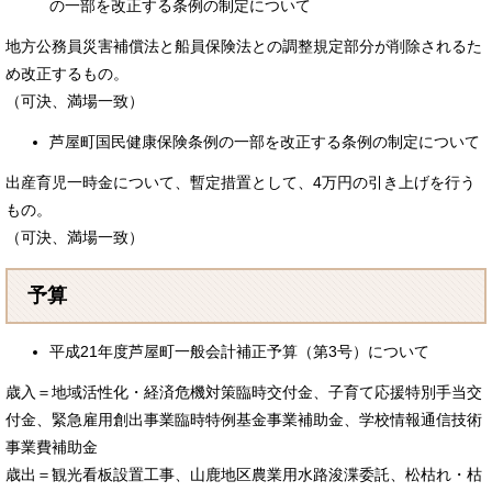
の一部を改正する条例の制定について
地方公務員災害補償法と船員保険法との調整規定部分が削除されるた
め改正するもの。
（可決、満場一致）
芦屋町国民健康保険条例の一部を改正する条例の制定について
出産育児一時金について、暫定措置として、4万円の引き上げを行う
もの。
（可決、満場一致）
予算
平成21年度芦屋町一般会計補正予算（第3号）について
歳入＝地域活性化・経済危機対策臨時交付金、子育て応援特別手当交
付金、緊急雇用創出事業臨時特例基金事業補助金、学校情報通信技術
事業費補助金
歳出＝観光看板設置工事、山鹿地区農業用水路浚渫委託、松枯れ・枯