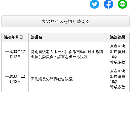
表のサイズを切り替える
議決年月日
決議名
議決結果
原案可決
平成30年12
特別養護老人ホームに係る言動に対する調
出席議員
月12日
査特別委員会の設置を求める決議
10名
賛成多数
原案可決
平成30年12
出席議員
田島議員の辞職勧告決議
月13日
10名
賛成多数