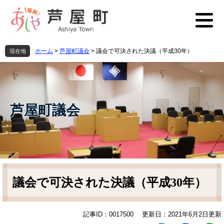
ペ
メ
ー
ニ
ジ
ュ
の
ー
先
を
ホーム
>
芦屋町議会
>
議会で可決された決議（平成30年）
現在地
頭
飛
で
ば
す
し
。
て
本
芦屋町議会
文
へ
本
文
議会で可決された決議（平成30年）
記事ID：0017500
更新日：2021年6月2日更新