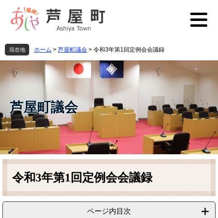
ペ
メ
ー
ニ
ジ
ュ
の
ー
先
を
ホーム
>
芦屋町議会
>
令和3年第1回定例会会議録
現在地
頭
飛
で
ば
す
し
。
て
本
芦屋町議会
文
へ
本
文
令和3年第1回定例会会議録
ページ内目次