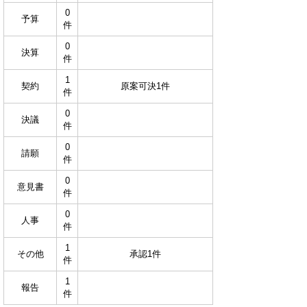
0
予算
件
0
決算
件
1
契約
原案可決1件
件
0
決議
件
0
請願
件
0
意見書
件
0
人事
件
1
その他
承認1件
件
1
報告
件