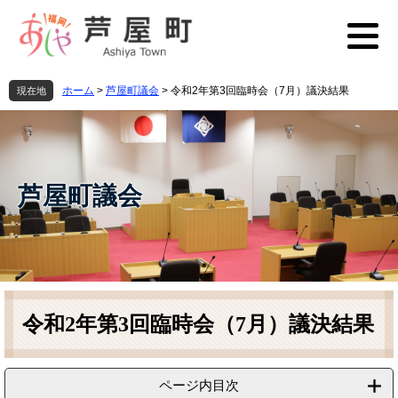
ペ
メ
ー
ニ
ジ
ュ
の
ー
先
を
ホーム
>
芦屋町議会
>
令和2年第3回臨時会（7月）議決結果
現在地
頭
飛
で
ば
す
し
。
て
本
芦屋町議会
文
へ
本
文
令和2年第3回臨時会（7月）議決結果
ページ内目次