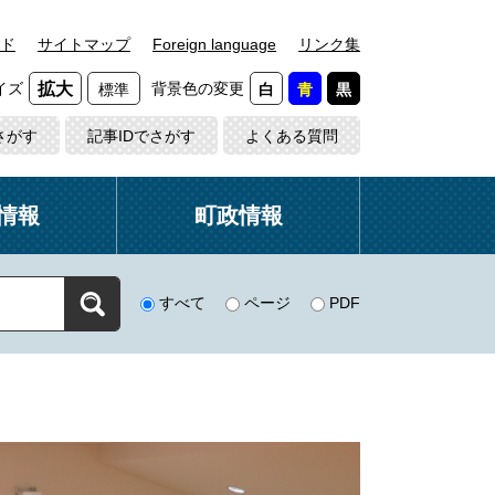
ド
サイトマップ
Foreign language
リンク集
イズ
背景色の変更
拡大
標準
白
青
黒
さがす
記事IDでさがす
よくある質問
情報
町政情報
すべて
ページ
PDF