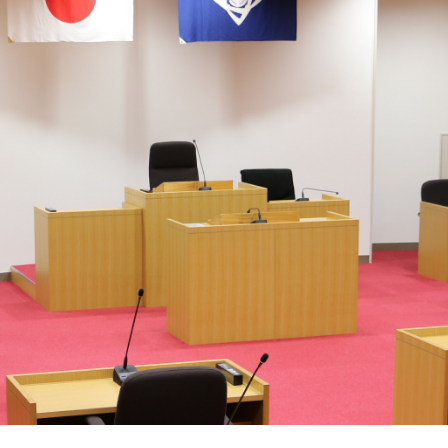
ム
検
索