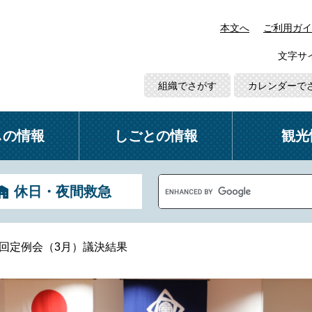
本文へ
ご利用ガイ
文字サ
組織でさがす
カレンダーで
しの情報
しごとの情報
観光
G
休日・夜間救急
o
o
g
l
1回定例会（3月）議決結果
e
カ
ス
タ