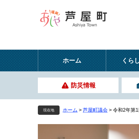
ペ
メ
ー
ニ
ジ
ュ
の
ー
先
を
頭
飛
で
ば
す
し
ホーム
くら
。
て
本
文
防災情報
へ
ホーム
>
芦屋町議会
>
令和2年第
現在地