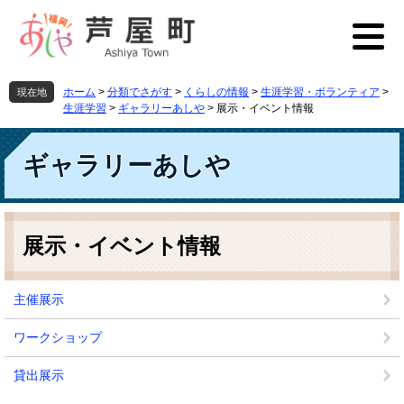
ペ
メ
ー
ニ
ジ
ュ
の
ー
先
を
ホーム
>
分類でさがす
>
くらしの情報
>
生涯学習・ボランティア
>
現在地
頭
飛
生涯学習
>
ギャラリーあしや
>
展示・イベント情報
で
ば
す
し
ギャラリーあしや
。
て
本
文
へ
本
文
展示・イベント情報
主催展示
ワークショップ
貸出展示