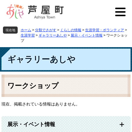
ペ
メ
ー
ニ
ジ
ュ
の
ー
先
を
ホーム
>
分類でさがす
>
くらしの情報
>
生涯学習・ボランティア
>
現在地
頭
飛
生涯学習
>
ギャラリーあしや
>
展示・イベント情報
>
ワークショッ
で
ば
プ
す
し
。
て
ギャラリーあしや
本
文
へ
本
文
ワークショップ
現在、掲載されている情報はありません。
展示・イベント情報