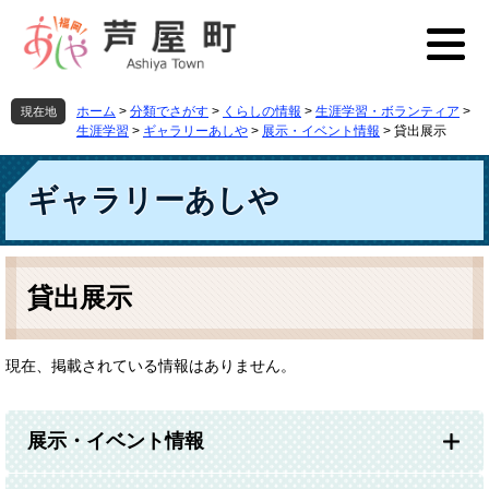
ペ
メ
ー
ニ
ジ
ュ
の
ー
先
を
ホーム
>
分類でさがす
>
くらしの情報
>
生涯学習・ボランティア
>
現在地
頭
飛
生涯学習
>
ギャラリーあしや
>
展示・イベント情報
>
貸出展示
で
ば
す
し
ギャラリーあしや
。
て
本
文
へ
本
文
貸出展示
現在、掲載されている情報はありません。
展示・イベント情報