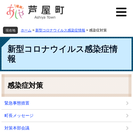
ペ
メ
ー
ニ
ジ
ュ
の
ー
先
を
ホーム
>
新型コロナウイルス感染症情報
>
感染症対策
現在地
頭
飛
で
ば
す
し
新型コロナウイルス感染症情
。
て
報
本
文
へ
本
文
感染症対策
緊急事態措置
町長メッセージ
対策本部会議